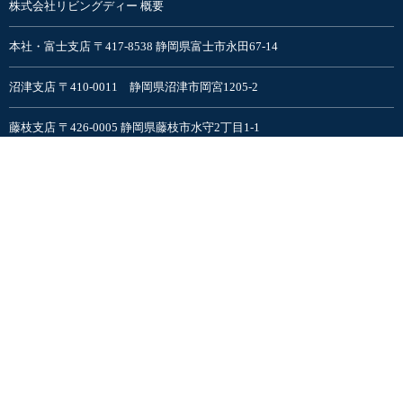
株式会社リビングディー 概要
本社・富士支店 〒417-8538 静岡県富士市永田67-14
沼津支店 〒410-0011 静岡県沼津市岡宮1205-2
藤枝支店 〒426-0005 静岡県藤枝市水守2丁目1-1
富士吉田支店〒403-0016 山梨県富士吉田市松山5-4-15
プライバシーポリシー
検索ワード
検索