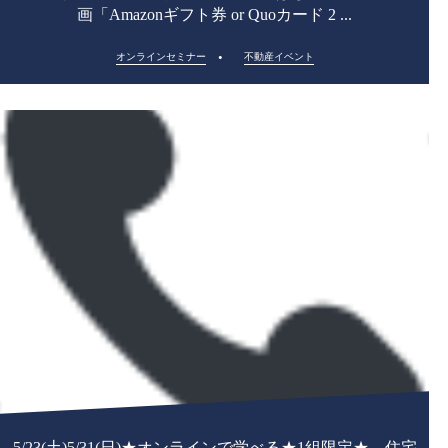
画「Amazonギフト券 or Quoカード 2 ...
オンラインセミナー
不動産イベント
5/23(土)5/31(日)★オンラインで学べる★1組限定★ 住宅