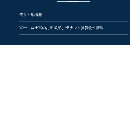
売り土地情報
富士・富士宮のお部屋探し/テナント賃貸物件情報
COMPANY
支店|店舗|展示場