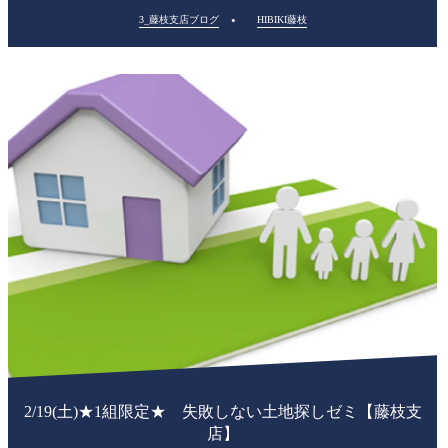
3_藤枝支店ブログ
HIBIKI藤枝
2/19(土)★1組限定★ 失敗しない土地探しゼミ【藤枝支
店】