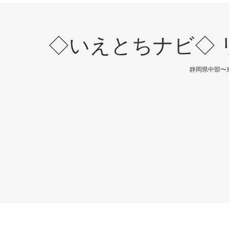
◇いえとちナビ◇ 
静岡県中部〜