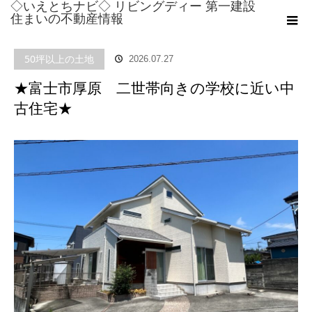
◇いえとちナビ◇ リビングディー 第一建設
ホーム
ブログ
50坪以上の土地
,
オール電化住宅
,
不動産相談
,
中古住
住まいの不動産情報
宅
,
人気の学校区
,
住み替え相談
,
住宅用地
,
公園近くの土地
,
利便性の良い不
50坪以上の土地
2026.07.27
動産
,
利便性の良い土地
,
利便性良い
,
利便性良い土地
,
土地売却相談
,
土地相
★富士市厚原 二世帯向きの学校に近い中
談
,
太陽光発電
,
学校近くの土地
,
学校近くの家
,
富士インター近くの土地
,
富
古住宅★
士山
,
富士市不動産
,
富士市中古
,
富士市住宅用地
,
富士市分譲地
,
富士市土地
,
日当りの良い土地
,
未分類
,
相続相談
,
省令準耐火
,
移住
,
空家売却
,
築浅中古
,
築浅中古住宅
★富士市厚原 二世帯向きの学校に近い中古住宅★