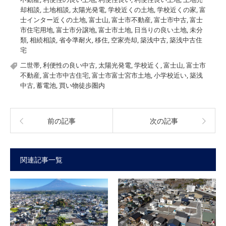
却相談
,
土地相談
,
太陽光発電
,
学校近くの土地
,
学校近くの家
,
富
士インター近くの土地
,
富士山
,
富士市不動産
,
富士市中古
,
富士
市住宅用地
,
富士市分譲地
,
富士市土地
,
日当りの良い土地
,
未分
類
,
相続相談
,
省令準耐火
,
移住
,
空家売却
,
築浅中古
,
築浅中古住
宅
二世帯
,
利便性の良い中古
,
太陽光発電
,
学校近く
,
富士山
,
富士市
不動産
,
富士市中古住宅
,
富士市富士宮市土地
,
小学校近い
,
築浅
中古
,
蓄電池
,
買い物徒歩圏内
前の記事
次の記事
関連記事一覧