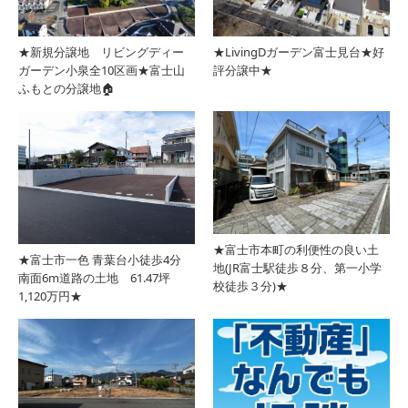
★新規分譲地 リビングディー
★LivingDガーデン富士見台★好
ガーデン小泉全10区画★富士山
評分譲中★
ふもとの分譲地🏠
★富士市本町の利便性の良い土
★富士市一色 青葉台小徒歩4分
地(JR富士駅徒歩８分、第一小学
南面6m道路の土地 61.47坪
校徒歩３分)★
1,120万円★