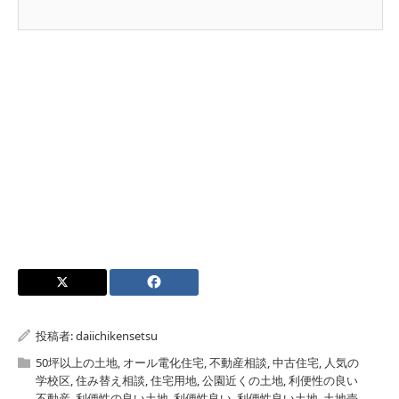
投稿者:
daiichikensetsu
50坪以上の土地
,
オール電化住宅
,
不動産相談
,
中古住宅
,
人気の
学校区
,
住み替え相談
,
住宅用地
,
公園近くの土地
,
利便性の良い
不動産
,
利便性の良い土地
,
利便性良い
,
利便性良い土地
,
土地売