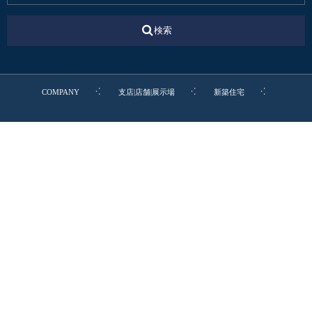
検索
COMPANY
支店|店舗|展示場
新築住宅
リフォーム・リノベ
不動産
カタログ請求
転職・新卒・エントリー
お電話でのお問合わせ
0545-52-9064