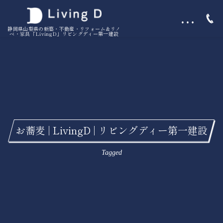
…
静岡県山梨県の新築・不動産・リフォーム＆リノ
ベ・家具「LivingD」リビングディー第一建設
お蕎麦 | LivingD | リビングディー第一建設
Tagged