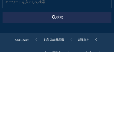
検索
COMPANY
支店|店舗|展示場
新築住宅
リフォーム・リノベ
不動産
カタログ請求
転職・新卒・エントリー
お電話でのお問合わせ
0545-52-9064