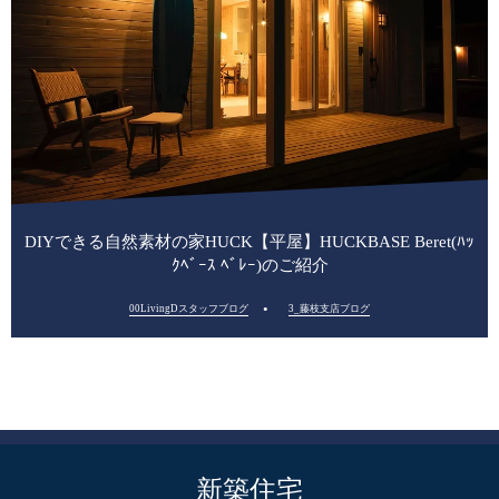
DIYできる自然素材の家HUCK【平屋】HUCKBASE Beret(ﾊｯ
ｸﾍﾞｰｽ ﾍﾞﾚｰ)のご紹介
00LivingDスタッフブログ
3_藤枝支店ブログ
新築住宅