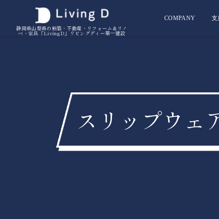
COMPANY
支
静岡県山梨県の新築・不動産・リフォーム＆リノ
ベ・家具「LivingD」リビングディー第一建設
スリップウェア 