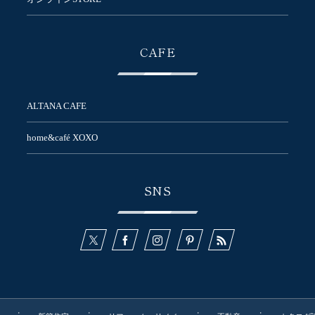
CAFE
ALTANA CAFE
home&café XOXO
SNS