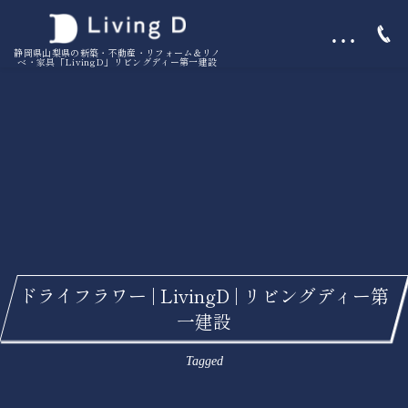
…
静岡県山梨県の新築・不動産・リフォーム＆リノ
ベ・家具「LivingD」リビングディー第一建設
ドライフラワー | LivingD | リビングディー第
一建設
Tagged