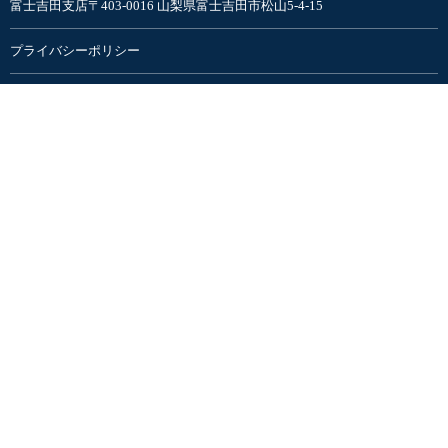
富士吉田支店〒403-0016 山梨県富士吉田市松山5-4-15
プライバシーポリシー
検索ワード
検索
COMPANY
支店|店舗|展示場
新築住宅
リフォーム・リノベ
不動産
カタログ請求
転職・新卒・エントリー