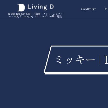
COMPANY
支
静岡県山梨県の新築・不動産・リフォーム＆リノ
ベ・家具「LivingD」リビングディー第一建設
ミッキー | 