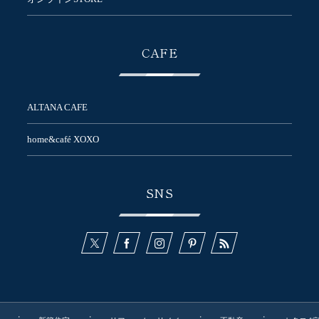
CAFE
ALTANA CAFE
home&café XOXO
SNS