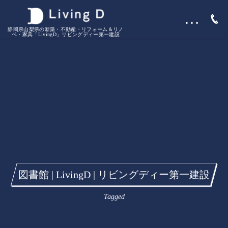
…
静岡県山梨県の新築・不動産・リフォーム＆リノ
ベ・家具「LivingD」リビングディー第一建設
図書館 | LivingD | リビングディー第一建設
Tagged