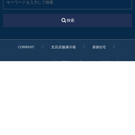
検索
COMPANY
支店|店舗|展示場
新築住宅
リフォーム・リノベ
不動産
カタログ請求
転職・新卒・エントリー
お電話でのお問合わせ
0545-52-9064