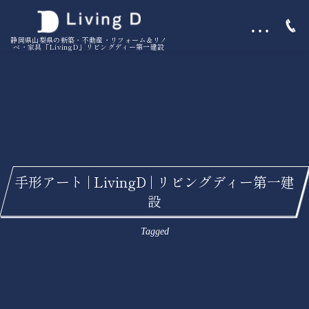
…
静岡県山梨県の新築・不動産・リフォーム＆リノ
ベ・家具「LivingD」リビングディー第一建設
手形アート | LivingD | リビングディー第一建
設
Tagged