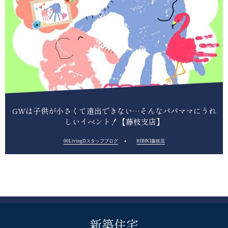
GWは子供が小さくて遠出できない…そんなパパママにうれ
しいイベント！【藤枝支店】
00LivingDスタッフブログ
HIBIKI藤枝店
新築住宅