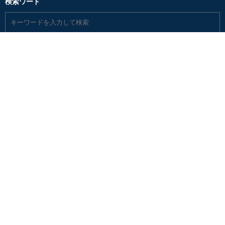
検索ワード
検索
COMPANY
支店|店舗|展示場
新築住宅
リフォーム・リノベ
不動産
カタログ請求
転職・新卒・エントリー
お電話でのお問合わせ