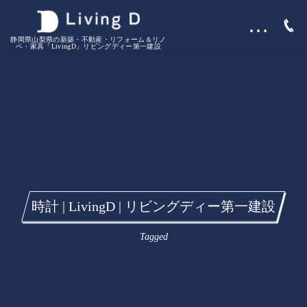
…
静岡県山梨県の新築・不動産・リフォーム＆リノ
ベ・家具「LivingD」リビングディー第一建設
時計 | LivingD | リビングディー第一建設
Tagged