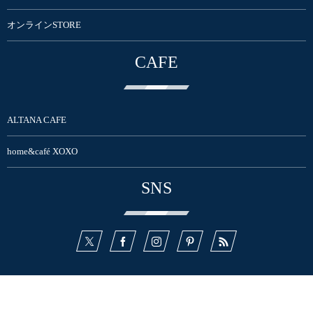
オンラインSTORE
CAFE
ALTANA CAFE
home&café XOXO
SNS
COMPANY