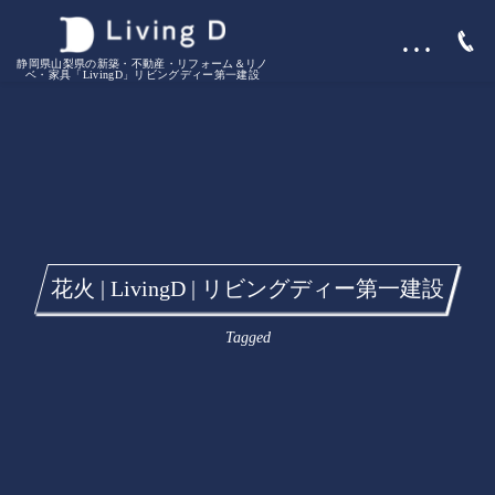
…
静岡県山梨県の新築・不動産・リフォーム＆リノ
ベ・家具「LivingD」リビングディー第一建設
花火 | LivingD | リビングディー第一建設
Tagged