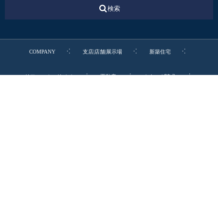
検索
COMPANY
支店|店舗|展示場
新築住宅
リフォーム・リノベ
不動産
カタログ請求
転職・新卒・エントリー
お電話でのお問合わせ
0545-52-9064
リビングディー本社受付 9:00-19:00