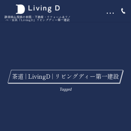
…
静岡県山梨県の新築・不動産・リフォーム＆リノ
ベ・家具「LivingD」リビングディー第一建設
茶道 | LivingD | リビングディー第一建設
Tagged