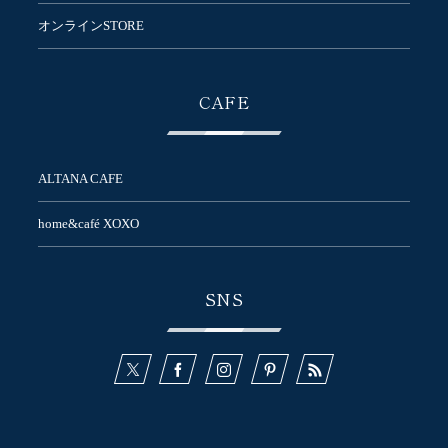
オンラインSTORE
CAFE
ALTANA CAFE
home&café XOXO
SNS