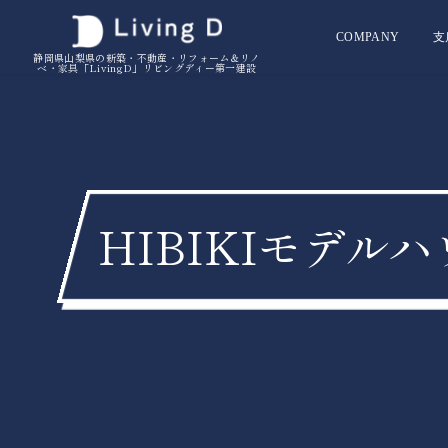
COMPANY
支
静岡県山梨県の新築・不動産・リフォーム＆リノ
ベ・家具「LivingD」リビングディー第一建設
HIBIKIモデルハ