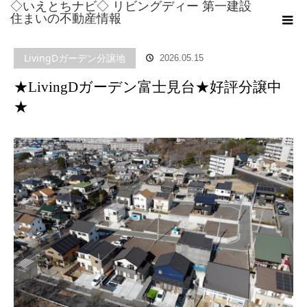
◇いえとちナビ◇ リビングディー 第一建設
ホーム
ブログ
LivingDガーデン分譲地
,
LivingDガーデン富士見台
,
南
住まいの不動産情報
面道路の土地
,
学校近くの土地
,
富士山の見える土地
,
富士市
,
新築分譲住宅
,
LivingDガーデン分譲地
2026.05.15
日当りの良い土地
★LivingDガーデン富士見台★好評分譲中★
★LivingDガーデン富士見台★好評分譲中
★