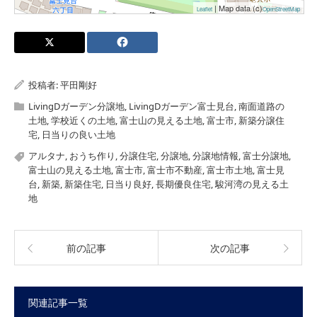
| Map data (c)
Leaflet
OpenStreetMap
投稿者:
平田剛好
LivingDガーデン分譲地
,
LivingDガーデン富士見台
,
南面道路の
土地
,
学校近くの土地
,
富士山の見える土地
,
富士市
,
新築分譲住
宅
,
日当りの良い土地
アルタナ
,
おうち作り
,
分譲住宅
,
分譲地
,
分譲地情報
,
富士分譲地
,
富士山の見える土地
,
富士市
,
富士市不動産
,
富士市土地
,
富士見
台
,
新築
,
新築住宅
,
日当り良好
,
長期優良住宅
,
駿河湾の見える土
地
前の記事
次の記事
関連記事一覧