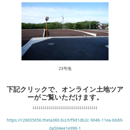
23号地
下記クリックで、オンライン土地ツア
ーがご覧いただけます。
⇩⇩⇩⇩⇩⇩⇩⇩⇩⇩⇩⇩⇩⇩⇩⇩⇩⇩⇩⇩⇩⇩⇩⇩⇩⇩⇩⇩⇩⇩⇩⇩
https://r26835656.theta360.biz/t/f9d1db2c-904b-11ea-bb69-
0a504ee1e990-1