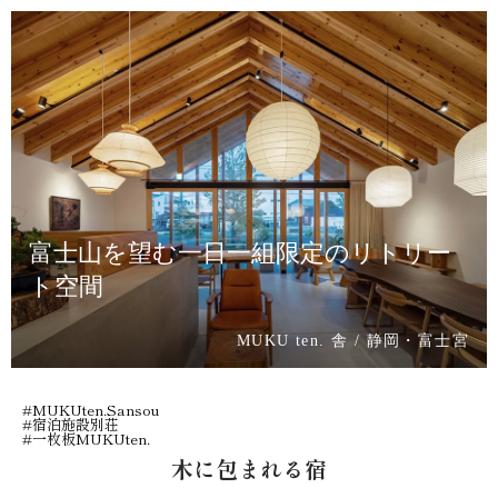
富士山を望む一日一組限定のリトリー
ト空間
MUKU ten. 舎 / 静岡・富士宮
#
MUKUten.Sansou
#
宿泊施設別荘
#
一枚板MUKUten.
木に包まれる宿