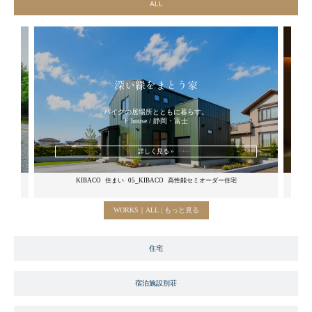
ALL
深い緑をまとう家
バイクの居場所とともに暮らす。
F house / 静岡・富士
詳しく見る »
屋
KIBACO
住まい
05_KIBACO
高性能セミオーダー住宅
MUKU
WORKS｜ALL | もっと見る
住宅
宿泊施設別荘