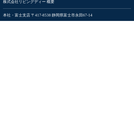
株式会社リビングディー 概要
本社・富士支店 〒417-8538 静岡県富士市永田67-14
沼津支店 〒410-0011 静岡県沼津市岡宮1205-2
藤枝支店 〒426-0005 静岡県藤枝市水守2丁目1-1
富士吉田支店〒403-0016 山梨県富士吉田市松山5-4-15
プライバシーポリシー
検索ワード
検索