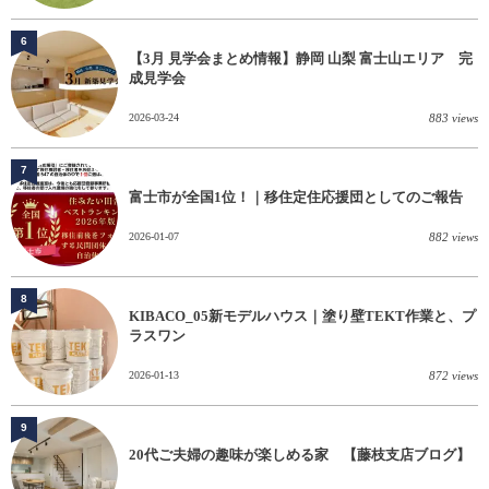
6
【3月 見学会まとめ情報】静岡 山梨 富士山エリア 完
成見学会
2026-03-24
883 views
7
富士市が全国1位！｜移住定住応援団としてのご報告
2026-01-07
882 views
8
KIBACO_05新モデルハウス｜塗り壁TEKT作業と、プ
ラスワン
2026-01-13
872 views
9
20代ご夫婦の趣味が楽しめる家 【藤枝支店ブログ】