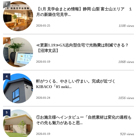
2
【1月 見学会まとめ情報】静岡 山梨 富士山エリア １
月の新築住宅見学...
2026-01-25
1108 views
3
≪更新1.19≫GX志向型住宅で光熱費は削減できる？
【沼津支店】
2026-01-19
1068 views
4
軒がつくる、やさしい佇まい。完成が近づく
KIBACO「05 noki...
2026-01-24
1056 views
5
①お施主様へインタビュー「自然素材は変化の過程も
その先も魅力があると思...
2026-01-19
920 views