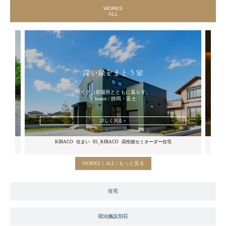
WORKS
ALL
深い緑をまとう家
バイクの居場所とともに暮らす。
F house / 静岡・富士
詳しく見る »
屋
KIBACO
住まい
05_KIBACO
高性能セミオーダー住宅
MUKU
WORKS｜ALL | もっと見る
住宅
宿泊施設別荘