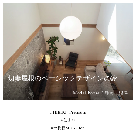
切妻屋根のベーシックデザインの家
Model house / 静岡・沼津
#
HIBIKI Premium
#
住まい
#
一枚板MUKUten.