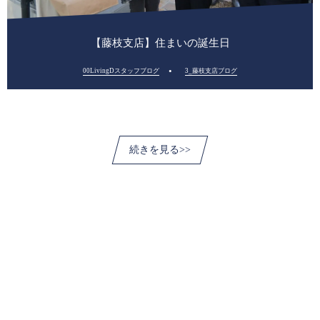
【藤枝支店】住まいの誕生日
00LivingDスタッフブログ
3_藤枝支店ブログ
続きを見る>>
新築住宅
HIBIKIの家【注文住宅】