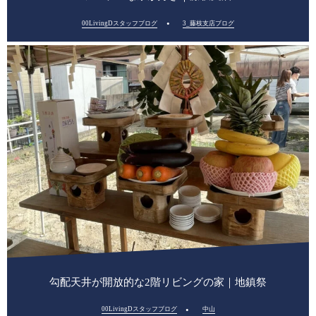
00LivingDスタッフブログ
3_藤枝支店ブログ
勾配天井が開放的な2階リビングの家｜地鎮祭
00LivingDスタッフブログ
中山