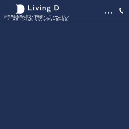
…
静岡県山梨県の新築・不動産・リフォーム＆リノ
ベ・家具「LivingD」リビングディー第一建設