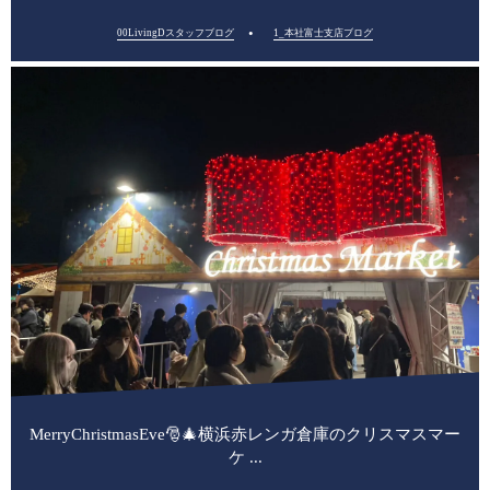
00LivingDスタッフブログ
1_本社富士支店ブログ
MerryChristmasEve🎅🎄横浜赤レンガ倉庫のクリスマスマー
ケ ...