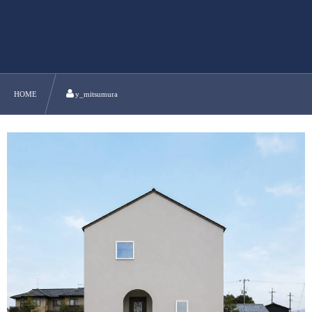
HOME
y_mitsumura