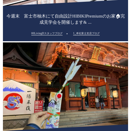
今週末 富士市柚木にて自由設計HIBIKIPremiumのお家🏠完
成見学会を開催します& ...
00LivingDスタッフブログ
1_本社富士支店ブログ