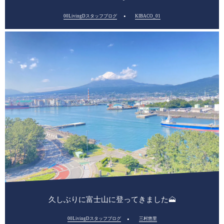
00LivingDスタッフブログ
KIBACO_01
久しぶりに富士山に登ってきました🗻
00LivingDスタッフブログ
三村悠里