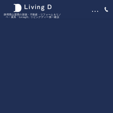
…
静岡県山梨県の新築・不動産・リフォーム＆リノ
ベ・家具「LivingD」リビングディー第一建設