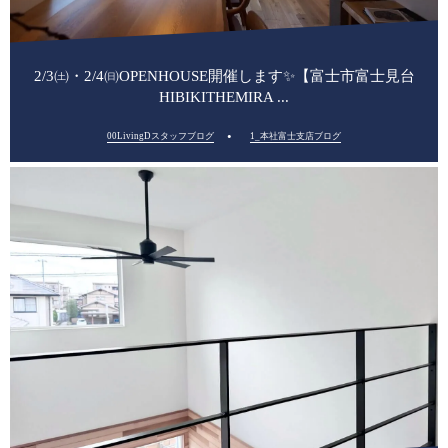
2/3㈯・2/4㈰OPENHOUSE開催します✨【富士市富士見台
HIBIKITHEMIRA ...
00LivingDスタッフブログ
1_本社富士支店ブログ