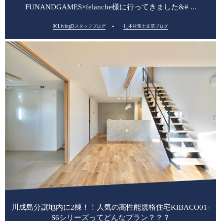
FUNANDGAMES×felanche様に行ってきました&# ...
00LivingDスタッフブログ
1_本社富士支店ブログ
川成島分譲地内に2棟！！人気の高性能規格住宅KIBACO01-
S6シリーズってどんなプラン？？？