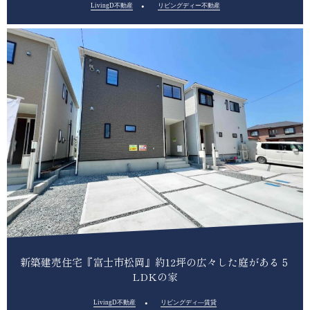
LivingD不動産
リビングディー不動産
新築建売住宅『富士市松岡』約12坪の広々した庭がある５
LDKの家
LivingD不動産
リビングディ―賃貸