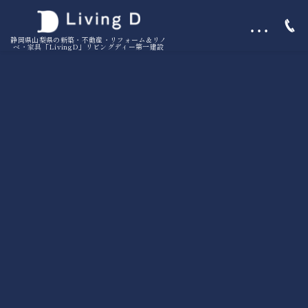
…
静岡県山梨県の新築・不動産・リフォーム＆リノ
ベ・家具「LivingD」リビングディー第一建設