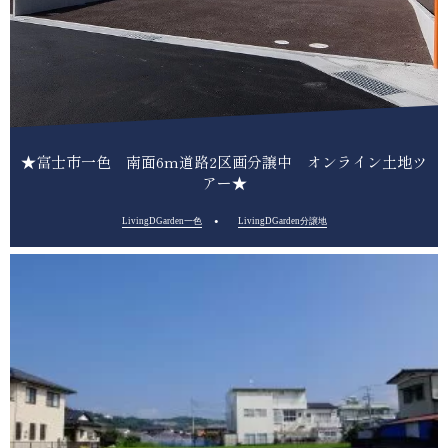
★富士市一色 南面6m道路2区画分譲中 オンライン土地ツ
アー★
LivingDGarden一色
LivingDGarden分譲地