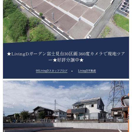
★LivingDガーデン富士見台30区画 360度カメラで現地ツア
ー★好評分譲中★
00LivingDスタッフブログ
LivingD不動産