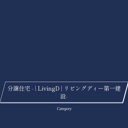
分譲住宅 - | LivingD | リビングディー第一建
設-
Category