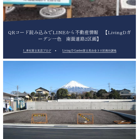
QRコード読み込みでLINEから不動産情報 【LivingDガ
ーデン一色 南面道路2区画】
1_本社富士支店ブログ
Living D Garden富士見台全３０区画分譲地