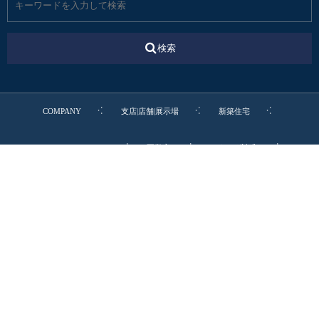
検索
COMPANY
支店|店舗|展示場
新築住宅
リフォーム・リノベ
不動産
カタログ請求
転職・新卒・エントリー
お電話でのお問合わせ
0545-52-9064