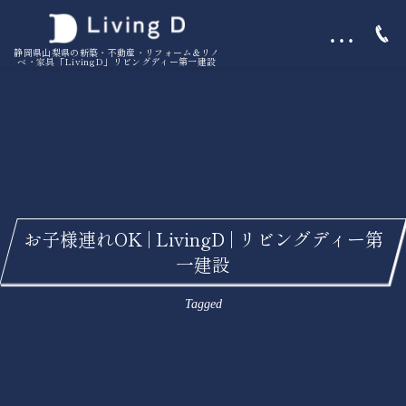
…
静岡県山梨県の新築・不動産・リフォーム＆リノ
ベ・家具「LivingD」リビングディー第一建設
お子様連れOK | LivingD | リビングディー第
一建設
Tagged