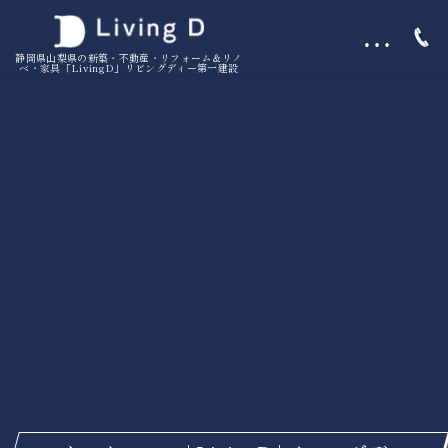
…
静岡県山梨県の新築・不動産・リフォーム＆リノ
ベ・家具「LivingD」リビングディー第一建設