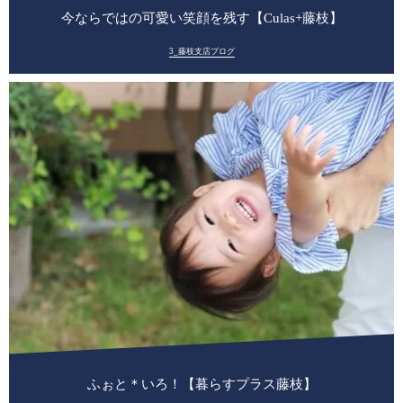
今ならではの可愛い笑顔を残す【Culas+藤枝】
3_藤枝支店ブログ
ふぉと＊いろ！【暮らすプラス藤枝】