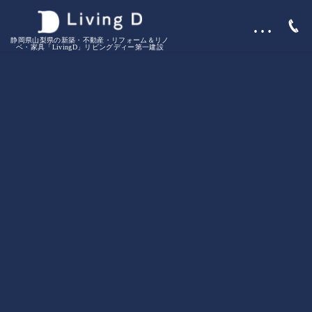
…
静岡県山梨県の新築・不動産・リフォーム＆リノ
ベ・家具「LivingD」リビングディー第一建設