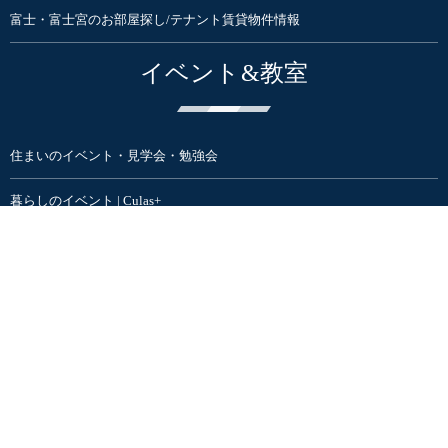
富士・富士宮のお部屋探し/テナント賃貸物件情報
イベント&教室
住まいのイベント・見学会・勉強会
暮らしのイベント | Culas+
住まいと暮らしまるごと大感謝祭
家具・インテリアSHOP
ハナレアルタナ | インテリア家具ショップ
オンラインSTORE