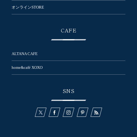
オンラインSTORE
CAFE
ALTANA CAFE
home&café XOXO
SNS