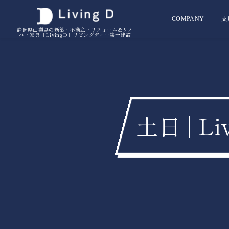
COMPANY
支
静岡県山梨県の新築・不動産・リフォーム＆リノ
ベ・家具「LivingD」リビングディー第一建設
土日 | 