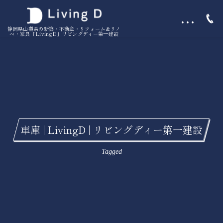
…
静岡県山梨県の新築・不動産・リフォーム＆リノ
ベ・家具「LivingD」リビングディー第一建設
車庫 | LivingD | リビングディー第一建設
Tagged