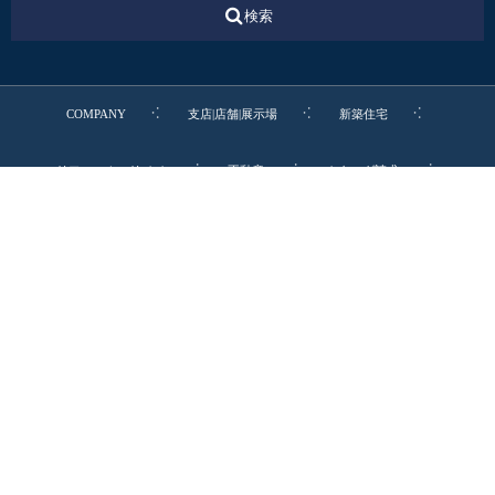
検索
COMPANY
支店|店舗|展示場
新築住宅
リフォーム・リノベ
不動産
カタログ請求
転職・新卒・エントリー
お電話でのお問合わせ
0545-52-9064
リビングディー本社受付 9:00-19:00