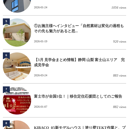
2026-01-24
1056 views
5
①お施主様へインタビュー「自然素材は変化の過程も
その先も魅力があると思...
2026-01-19
920 views
6
【3月 見学会まとめ情報】静岡 山梨 富士山エリア 完
成見学会
2026-03-24
883 views
7
富士市が全国1位！｜移住定住応援団としてのご報告
2026-01-07
882 views
8
KIBACO_05新モデルハウス｜塗り壁TEKT作業と、プ