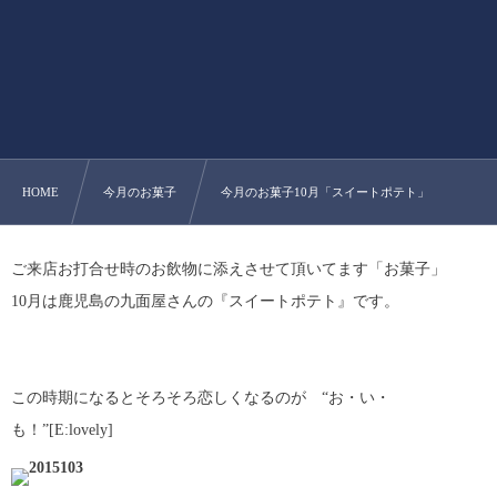
HOME
今月のお菓子
今月のお菓子10月「スイートポテト」
ご来店お打合せ時のお飲物に添えさせて頂いてます「お菓子」
10月は鹿児島の九面屋さんの『スイートポテト』です。
この時期になるとそろそろ恋しくなるのが “お・い・
も！”[E:lovely]