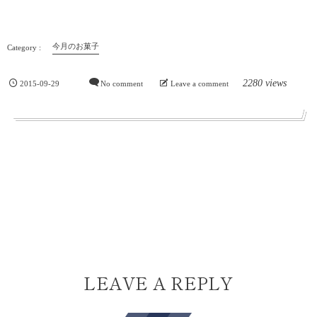
今月のお菓子
2280 views
2015-09-29
No comment
Leave a comment
LEAVE A REPLY