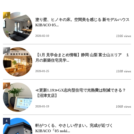
1
塗り壁、ヒノキの床。空間美を感じる 新モデルハウス
KIBACO 05...
2026-02-10
1166 views
2
【1月 見学会まとめ情報】静岡 山梨 富士山エリア １
月の新築住宅見学...
2026-01-25
1108 views
3
≪更新1.19≫GX志向型住宅で光熱費は削減できる？
【沼津支店】
2026-01-19
1068 views
4
軒がつくる、やさしい佇まい。完成が近づく
KIBACO「05 noki...