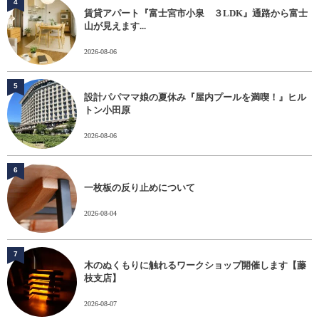
4
賃貸アパート『富士宮市小泉 ３LDK』通路から富士
山が見えます...
2026-08-06
5
設計パパママ娘の夏休み『屋内プールを満喫！』ヒル
トン小田原
2026-08-06
6
一枚板の反り止めについて
2026-08-04
7
木のぬくもりに触れるワークショップ開催します【藤
枝支店】
2026-08-07