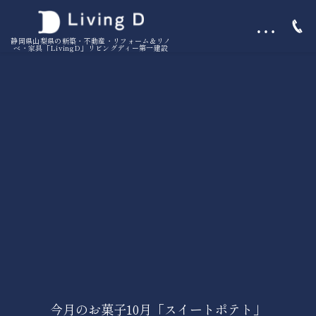
…
静岡県山梨県の新築・不動産・リフォーム＆リノ
ベ・家具「LivingD」リビングディー第一建設
今月のお菓子10月「スイートポテト」