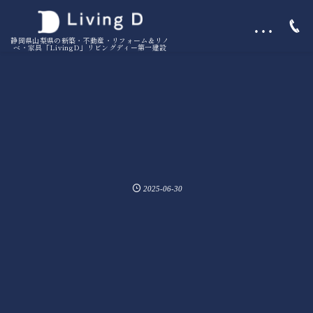
…
静岡県山梨県の新築・不動産・リフォーム＆リノ
ベ・家具「LivingD」リビングディー第一建設
2025-06-30