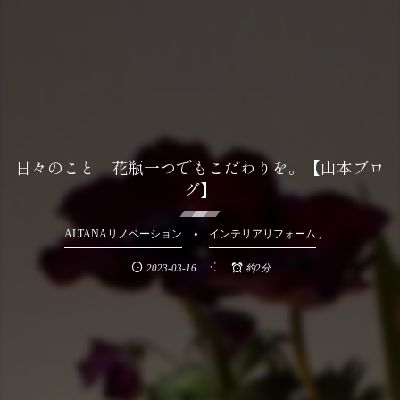
日々のこと 花瓶一つでもこだわりを。【山本ブロ
グ】
, …
ALTANAリノベーション
インテリアリフォーム
2023-03-16
約2分