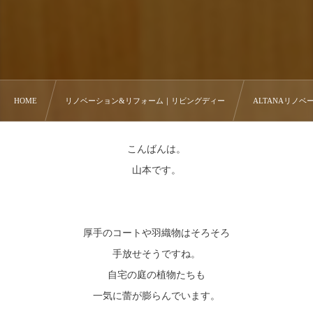
HOME
リノベーション&リフォーム｜リビングディー
ALTANAリノベー
こんばんは。
山本です。
厚手のコートや羽織物はそろそろ
手放せそうですね。
自宅の庭の植物たちも
一気に蕾が膨らんでいます。