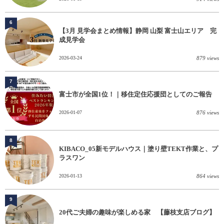
6
【3月 見学会まとめ情報】静岡 山梨 富士山エリア 完
成見学会
2026-03-24
879 views
7
富士市が全国1位！｜移住定住応援団としてのご報告
2026-01-07
876 views
8
KIBACO_05新モデルハウス｜塗り壁TEKT作業と、プ
ラスワン
2026-01-13
864 views
9
20代ご夫婦の趣味が楽しめる家 【藤枝支店ブログ】