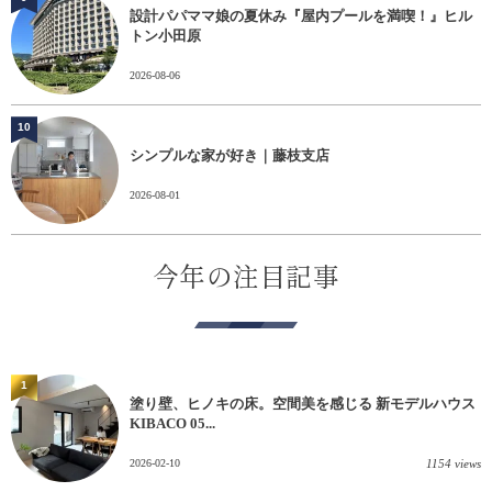
設計パパママ娘の夏休み『屋内プールを満喫！』ヒル
トン小田原
2026-08-06
10
シンプルな家が好き｜藤枝支店
2026-08-01
今年の注目記事
1
塗り壁、ヒノキの床。空間美を感じる 新モデルハウス
KIBACO 05...
2026-02-10
1154 views