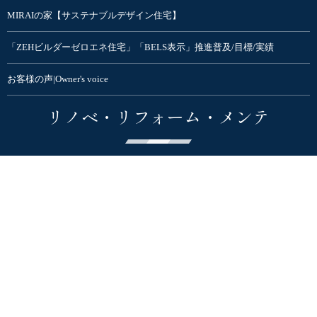
MIRAIの家【サステナブルデザイン住宅】
「ZEHビルダーゼロエネ住宅」「BELS表示」推進普及/目標/実績
お客様の声|Owner's voice
リノベ・リフォーム・メンテ
リフォーム・リノベーション
マンションリノベモデルルーム
不動産
売り土地情報