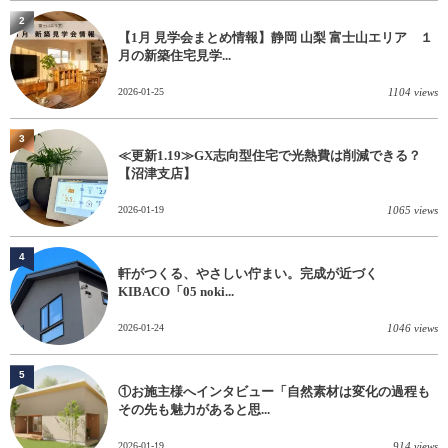
2
【1月 見学会まとめ情報】静岡 山梨 富士山エリア １
月の新築住宅見学...
2026-01-25
1104 views
3
≪更新1.19≫GX志向型住宅で光熱費は削減できる？
【沼津支店】
2026-01-19
1065 views
4
軒がつくる、やさしい佇まい。完成が近づく
KIBACO「05 noki...
2026-01-24
1046 views
5
①お施主様へインタビュー「自然素材は変化の過程も
その先も魅力があると思...
2026-01-19
914 views