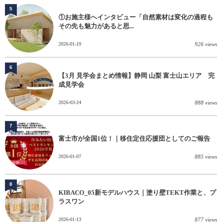
5
①お施主様へインタビュー「自然素材は変化の過程も
その先も魅力があると思...
2026-01-19
926 views
6
【3月 見学会まとめ情報】静岡 山梨 富士山エリア 完
成見学会
2026-03-24
888 views
7
富士市が全国1位！｜移住定住応援団としてのご報告
2026-01-07
885 views
8
KIBACO_05新モデルハウス｜塗り壁TEKT作業と、プ
ラスワン
2026-01-13
877 views