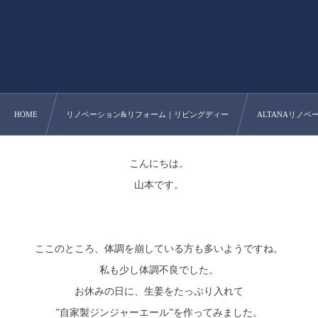
HOME
リノベーション&リフォーム｜リビングディー
ALTANAリノベー
こんにちは。
山本です。
ここのところ、体調を崩している方も多いようですね。
私も少し体調不良でした。
お休みの日に、生姜をたっぷり入れて
”自家製ジンジャーエール”を作ってみました。