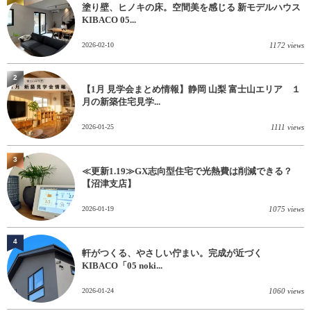
塗り壁、ヒノキの床。空間美を感じる 新モデルハウス
KIBACO 05...
2026-02-10
1172 views
2
【1月 見学会まとめ情報】静岡 山梨 富士山エリア １
月の新築住宅見学...
2026-01-25
1111 views
3
≪更新1.19≫GX志向型住宅で光熱費は削減できる？
【沼津支店】
2026-01-19
1075 views
4
軒がつくる、やさしい佇まい。完成が近づく
KIBACO「05 noki...
2026-01-24
1060 views