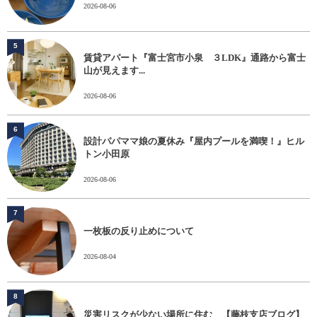
2026-08-06
5
賃貸アパート『富士宮市小泉 ３LDK』通路から富士
山が見えます...
2026-08-06
6
設計パパママ娘の夏休み『屋内プールを満喫！』ヒル
トン小田原
2026-08-06
7
一枚板の反り止めについて
2026-08-04
8
災害リスクが少ない場所に住む 【藤枝支店ブログ】