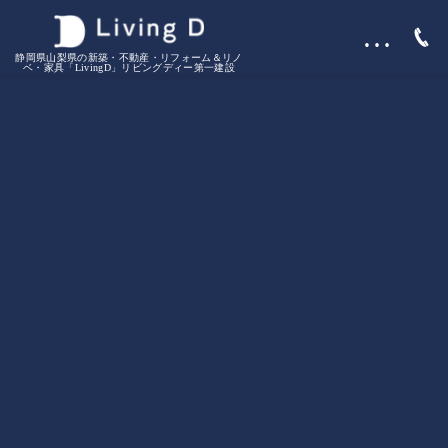
…
静岡県山梨県の新築・不動産・リフォーム＆リノ
ベ・家具「LivingD」リビングディー第一建設