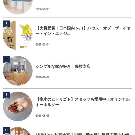
2026-08-04
7
【大賞受賞！日本国内 No.1】ハウス・オブ・ザ・イヤ
ー・イン・エナジ...
2025-03-04
8
シンプルな家が好き｜藤枝支店
2026-08-01
9
【樹木のヒトリゴト】スタッフも愛用中！オリジナル
キーホルダー
2026-08-05
10
MUKUten.舎 富士宮｜別館（離れ棟）建築工事のお知