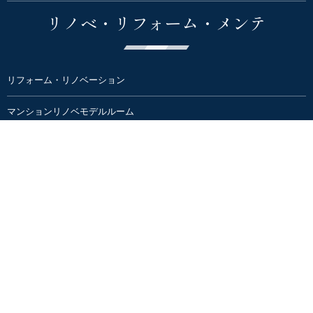
リノベ・リフォーム・メンテ
リフォーム・リノベーション
マンションリノベモデルルーム
不動産
売り土地情報
富士・富士宮のお部屋探し/テナント賃貸物件情報
イベント&教室