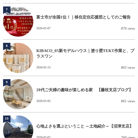
7
富士市が全国1位！｜移住定住応援団としてのご報告
2026-01-07
876 views
8
KIBACO_05新モデルハウス｜塗り壁TEKT作業と、プ
ラスワン
2026-01-13
863 views
9
20代ご夫婦の趣味が楽しめる家 【藤枝支店ブログ】
2026-01-05
861 views
10
心地よさを選ぶということ ～土地紹介～【沼津支店】
2026-02-02
760 views