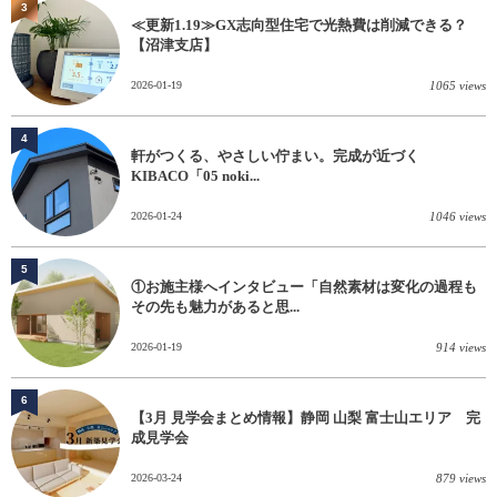
3
≪更新1.19≫GX志向型住宅で光熱費は削減できる？
【沼津支店】
2026-01-19
1065 views
4
軒がつくる、やさしい佇まい。完成が近づく
KIBACO「05 noki...
2026-01-24
1046 views
5
①お施主様へインタビュー「自然素材は変化の過程も
その先も魅力があると思...
2026-01-19
914 views
6
【3月 見学会まとめ情報】静岡 山梨 富士山エリア 完
成見学会
2026-03-24
879 views