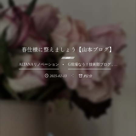
春仕様に整えましょう【山本ブログ】
, …
ALTANAリノベーション
G現場なう！技術部ブログ
2025-02-13
約2分