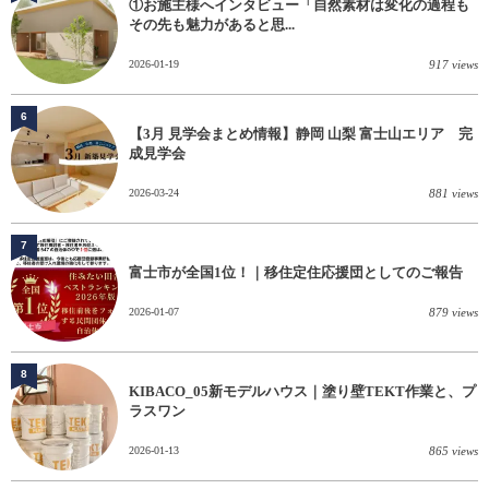
①お施主様へインタビュー「自然素材は変化の過程も
その先も魅力があると思...
2026-01-19
917 views
6
【3月 見学会まとめ情報】静岡 山梨 富士山エリア 完
成見学会
2026-03-24
881 views
7
富士市が全国1位！｜移住定住応援団としてのご報告
2026-01-07
879 views
8
KIBACO_05新モデルハウス｜塗り壁TEKT作業と、プ
ラスワン
2026-01-13
865 views