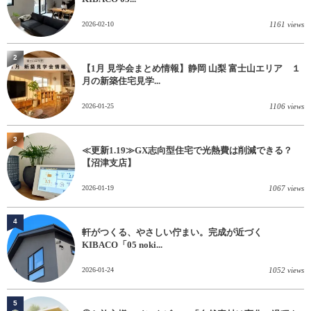
2026-02-10
1161 views
2
【1月 見学会まとめ情報】静岡 山梨 富士山エリア １
月の新築住宅見学...
2026-01-25
1106 views
3
≪更新1.19≫GX志向型住宅で光熱費は削減できる？
【沼津支店】
2026-01-19
1067 views
4
軒がつくる、やさしい佇まい。完成が近づく
KIBACO「05 noki...
2026-01-24
1052 views
5