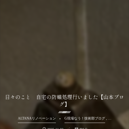
日々のこと 自宅の防蟻処理行いました【山本ブロ
グ】
, …
ALTANAリノベーション
G現場なう！技術部ブログ