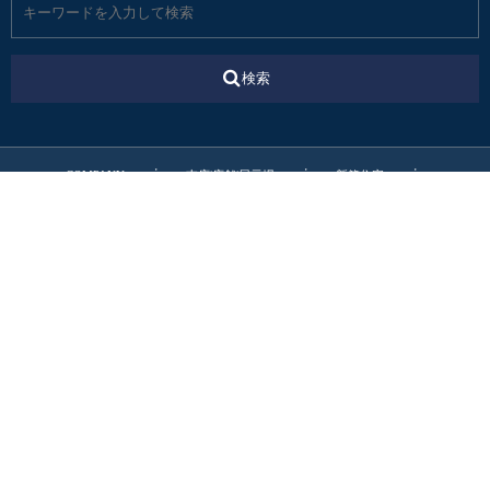
検索
COMPANY
支店|店舗|展示場
新築住宅
リフォーム・リノベ
不動産
カタログ請求
転職・新卒・エントリー
お電話でのお問合わせ
0545-52-9064