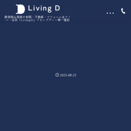
…
静岡県山梨県の新築・不動産・リフォーム＆リノ
ベ・家具「LivingD」リビングディー第一建設
2025-08-25