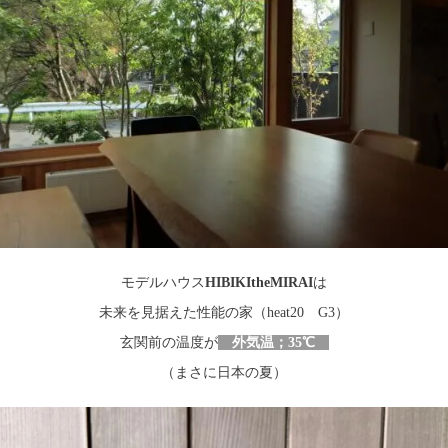
モデルハウス
HIBIKItheMIRAI
は
未来を見据えた性能の家（heat20 G3）
玄関前の温度が
外気温；35℃
（まさに日本の夏）