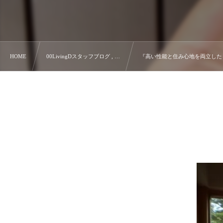
HOME
00LivingDスタッフブログ , …
『高い性能と住み心地を両立した