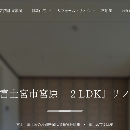
店|店舗|展示場
新築住宅
リフォーム・リノベ
不動産
カタ
富士宮市宮原 ２LDK』リ
富士、富士宮のお部屋探し/賃貸物件情報
富士宮市２LDK