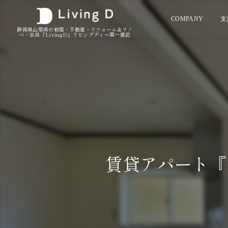
COMPANY
支
静岡県山梨県の新築・不動産・リフォーム＆リノ
ベ・家具「LivingD」リビングディー第一建設
賃貸アパート『