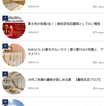
2026-03-24
881 views
7
富士市が全国1位！｜移住定住応援団としてのご報告
2026-01-07
879 views
8
KIBACO_05新モデルハウス｜塗り壁TEKT作業と、プ
ラスワン
2026-01-13
865 views
9
20代ご夫婦の趣味が楽しめる家 【藤枝支店ブログ】
2026-01-05
864 views
10