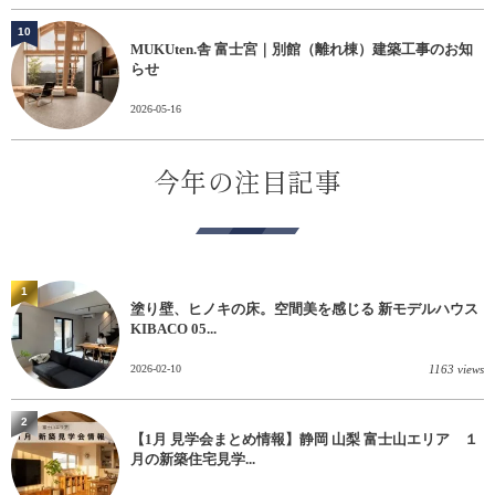
10
MUKUten.舎 富士宮｜別館（離れ棟）建築工事のお知
らせ
2026-05-16
今年の注目記事
1
塗り壁、ヒノキの床。空間美を感じる 新モデルハウス
KIBACO 05...
2026-02-10
1163 views
2
【1月 見学会まとめ情報】静岡 山梨 富士山エリア １
月の新築住宅見学...