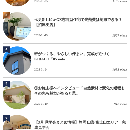
2026-01-25
1107 views
3
≪更新1.19≫GX志向型住宅で光熱費は削減できる？
【沼津支店】
2026-01-19
1067 views
4
軒がつくる、やさしい佇まい。完成が近づく
KIBACO「05 noki...
2026-01-24
1053 views
5
①お施主様へインタビュー「自然素材は変化の過程も
その先も魅力があると思...
2026-01-19
918 views
6
【3月 見学会まとめ情報】静岡 山梨 富士山エリア 完
成見学会