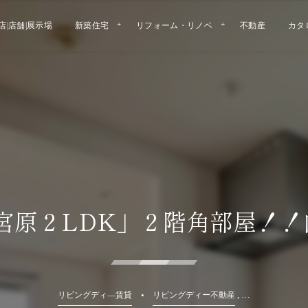
店|店舗|展示場
新築住宅
リフォーム・リノベ
不動産
カタ
原２LDK」２階角部屋！！
, …
リビングディ―賃貸
リビングディー不動産