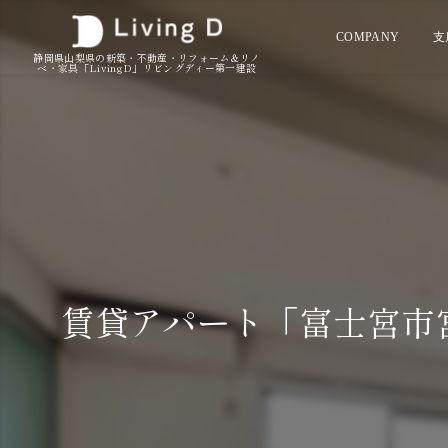
COMPANY
支
静岡県山梨県の新築・不動産・リフォーム＆リノ
ベ・家具「LivingD」リビングディー第一建設
賃貸アパート「富士宮市宮