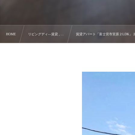
HOME
リビングディ―賃貸 , …
賃貸アパート「富士宮市宮原２LDK」２