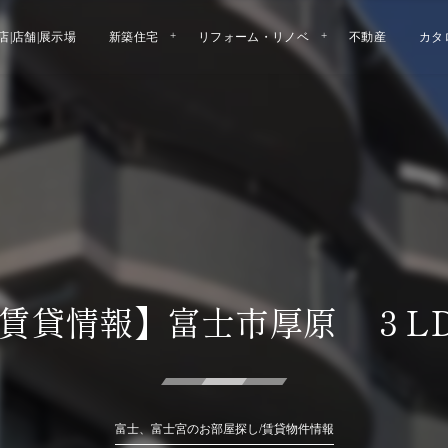
店|店舗|展示場
新築住宅
リフォーム・リノベ
不動産
カタ
賃貸情報】富士市厚原 ３L
富士、富士宮のお部屋探し/賃貸物件情報