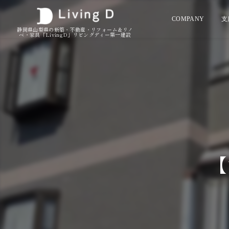
COMPANY
支
静岡県山梨県の新築・不動産・リフォーム＆リノ
ベ・家具「LivingD」リビングディー第一建設
【