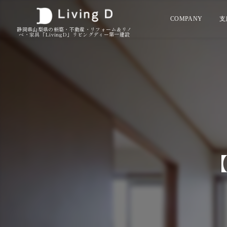
COMPANY
支
静岡県山梨県の新築・不動産・リフォーム＆リノ
ベ・家具「LivingD」リビングディー第一建設