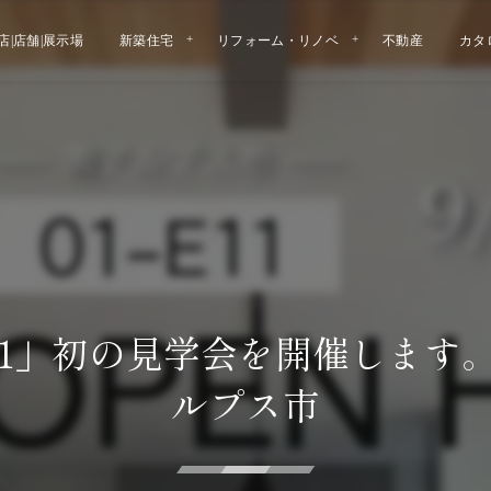
店|店舗|展示場
新築住宅
リフォーム・リノベ
不動産
カタ
11」初の見学会を開催します。｜
ルプス市