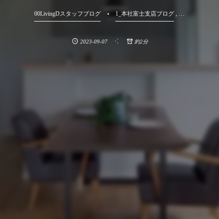
, …
00LivingDスタッフブログ
1_本社富士支店ブログ
2023-09-07
約2分