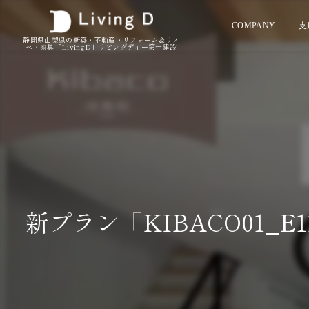
COMPANY
支
静岡県山梨県の新築・不動産・リフォーム＆リノ
ベ・家具「LivingD」リビングディー第一建設
新プラン「KIBACO01_E