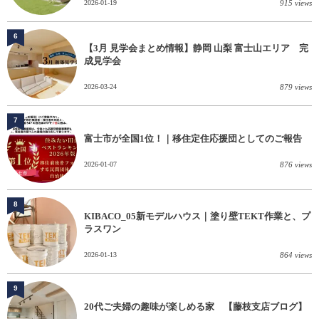
2026-01-19
915 views
6
【3月 見学会まとめ情報】静岡 山梨 富士山エリア 完
成見学会
2026-03-24
879 views
7
富士市が全国1位！｜移住定住応援団としてのご報告
2026-01-07
876 views
8
KIBACO_05新モデルハウス｜塗り壁TEKT作業と、プ
ラスワン
2026-01-13
864 views
9
20代ご夫婦の趣味が楽しめる家 【藤枝支店ブログ】