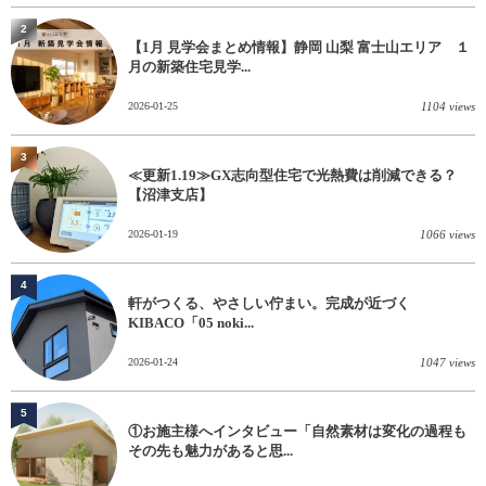
2
【1月 見学会まとめ情報】静岡 山梨 富士山エリア １
月の新築住宅見学...
2026-01-25
1104 views
3
≪更新1.19≫GX志向型住宅で光熱費は削減できる？
【沼津支店】
2026-01-19
1066 views
4
軒がつくる、やさしい佇まい。完成が近づく
KIBACO「05 noki...
2026-01-24
1047 views
5
①お施主様へインタビュー「自然素材は変化の過程も
その先も魅力があると思...