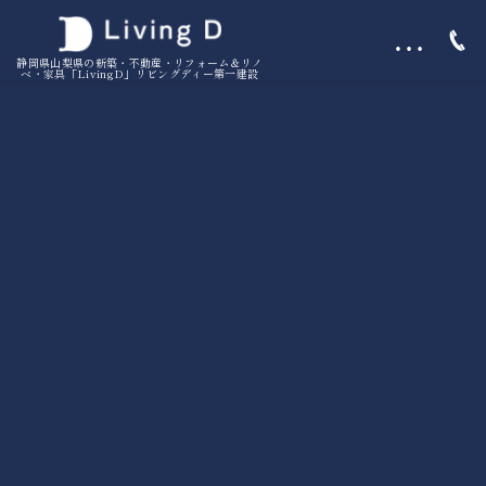
…
静岡県山梨県の新築・不動産・リフォーム＆リノ
ベ・家具「LivingD」リビングディー第一建設