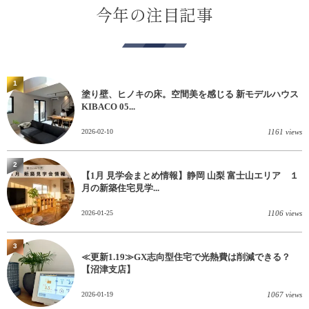
今年の注目記事
1
塗り壁、ヒノキの床。空間美を感じる 新モデルハウス
KIBACO 05...
2026-02-10
1161 views
2
【1月 見学会まとめ情報】静岡 山梨 富士山エリア １
月の新築住宅見学...
2026-01-25
1106 views
3
≪更新1.19≫GX志向型住宅で光熱費は削減できる？
【沼津支店】
2026-01-19
1067 views