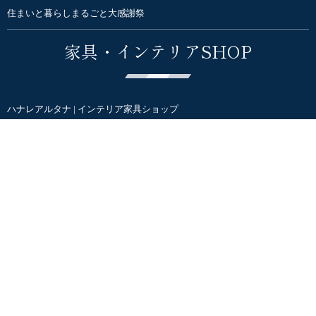
住まいと暮らしまるごと大感謝祭
家具・インテリアSHOP
ハナレアルタナ | インテリア家具ショップ
オンラインSTORE
CAFE
ALTANA CAFE
home&café XOXO
SNS