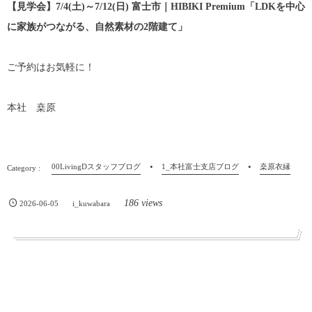
【見学会】7/4(土)～7/12(日) 富士市｜HIBIKI Premium「LDKを中心
に家族がつながる、自然素材の2階建て」
ご予約はお気軽に！
本社 桒原
00LivingDスタッフブログ
1_本社富士支店ブログ
桒原衣縁
186 views
2026-06-05
i_kuwabara