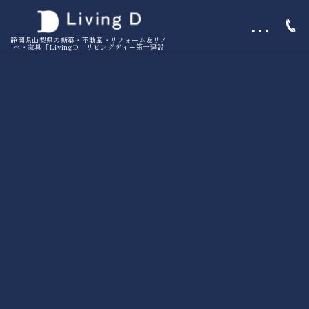
…
静岡県山梨県の新築・不動産・リフォーム＆リノ
ベ・家具「LivingD」リビングディー第一建設