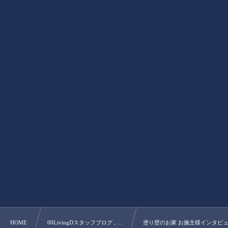
HOME
00LivingDスタッフブログ , …
塗り壁のお家 お施主様インタビ