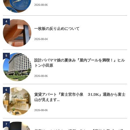
2026-08-06
4
一枚板の反り止めについて
2026-08-04
5
設計パパママ娘の夏休み『屋内プールを満喫！』ヒル
トン小田原
2026-08-06
6
賃貸アパート『富士宮市小泉 ３LDK』通路から富士
山が見えます...
2026-08-06
7