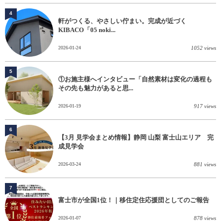
4
軒がつくる、やさしい佇まい。完成が近づく
KIBACO「05 noki...
2026-01-24
1052 views
5
①お施主様へインタビュー「自然素材は変化の過程も
その先も魅力があると思...
2026-01-19
917 views
6
【3月 見学会まとめ情報】静岡 山梨 富士山エリア 完
成見学会
2026-03-24
881 views
7
富士市が全国1位！｜移住定住応援団としてのご報告
2026-01-07
878 views