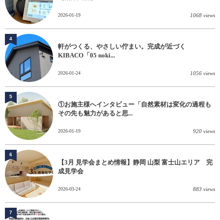
2026-01-19
1068 views
4
軒がつくる、やさしい佇まい。完成が近づく
KIBACO「05 noki...
2026-01-24
1056 views
5
①お施主様へインタビュー「自然素材は変化の過程も
その先も魅力があると思...
2026-01-19
920 views
6
【3月 見学会まとめ情報】静岡 山梨 富士山エリア 完
成見学会
2026-03-24
883 views
7