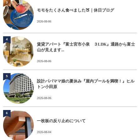
3
モモをたくさん食べました🍑｜休日ブログ
2026-08-06
4
賃貸アパート『富士宮市小泉 ３LDK』通路から富士
山が見えます...
2026-08-06
5
設計パパママ娘の夏休み『屋内プールを満喫！』ヒル
トン小田原
2026-08-06
6
一枚板の反り止めについて
2026-08-04