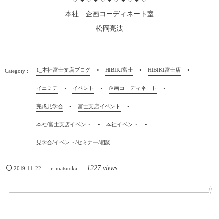
本社 企画コーディネート室
松岡亮汰
1_本社富士支店ブログ
HIBIKI富士
HIBIKI富士店
イエミテ
イベント
企画コーディネート
完成見学会
富士支店イベント
本社/富士支店イベント
本社イベント
見学会/イベント/セミナー/相談
1227 views
2019-11-22
r_matsuoka