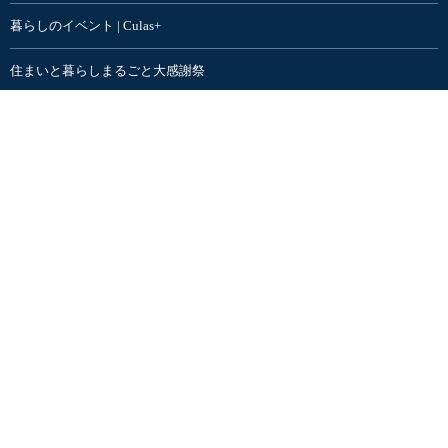
暮らしのイベント | Culas+
住まいと暮らしまるごと大感謝祭
家具・インテリアSHOP
ハナレアルタナ | インテリア家具ショップ
オンラインSTORE
CAFE
ALTANA CAFE
home&café XOXO