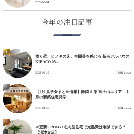
2026-08-04
今年の注目記事
1
塗り壁、ヒノキの床。空間美を感じる 新モデルハウス
KIBACO 05...
2026-02-10
1166 views
2
【1月 見学会まとめ情報】静岡 山梨 富士山エリア １
月の新築住宅見学...
2026-01-25
1108 views
3
≪更新1.19≫GX志向型住宅で光熱費は削減できる？
【沼津支店】