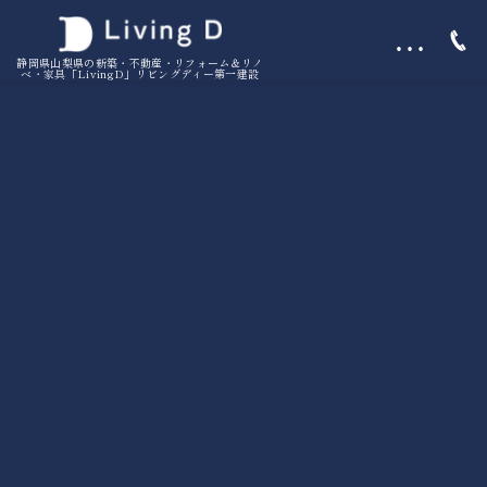
…
静岡県山梨県の新築・不動産・リフォーム＆リノ
ベ・家具「LivingD」リビングディー第一建設