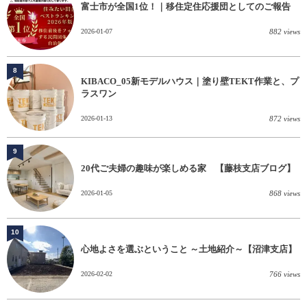
富士市が全国1位！｜移住定住応援団としてのご報告
2026-01-07
882 views
8
KIBACO_05新モデルハウス｜塗り壁TEKT作業と、プ
ラスワン
2026-01-13
872 views
9
20代ご夫婦の趣味が楽しめる家 【藤枝支店ブログ】
2026-01-05
868 views
10
心地よさを選ぶということ ～土地紹介～【沼津支店】
2026-02-02
766 views