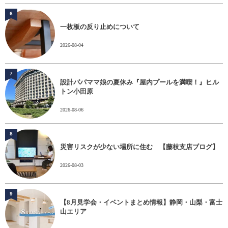
6
一枚板の反り止めについて
2026-08-04
7
設計パパママ娘の夏休み『屋内プールを満喫！』ヒル
トン小田原
2026-08-06
8
災害リスクが少ない場所に住む 【藤枝支店ブログ】
2026-08-03
9
【8月見学会・イベントまとめ情報】静岡・山梨・富士
山エリア