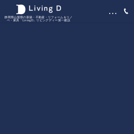
…
静岡県山梨県の新築・不動産・リフォーム＆リノ
ベ・家具「LivingD」リビングディー第一建設