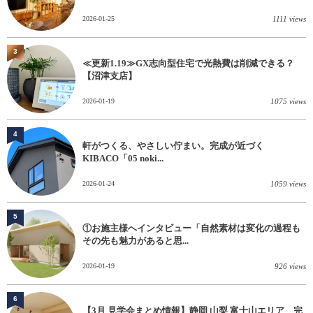
2026-01-25
1111 views
3
≪更新1.19≫GX志向型住宅で光熱費は削減できる？
【沼津支店】
2026-01-19
1075 views
4
軒がつくる、やさしい佇まい。完成が近づく
KIBACO「05 noki...
2026-01-24
1059 views
5
①お施主様へインタビュー「自然素材は変化の過程も
その先も魅力があると思...
2026-01-19
926 views
6
【3月 見学会まとめ情報】静岡 山梨 富士山エリア 完