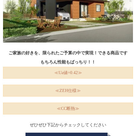
ご家族の好きを、限られたご予算の中で実現！できる商品です
もちろん性能もばっちり！！
≪Ua値=0.42≫
≪ZEH仕様≫
≪CC断熱≫
ぜひぜひ下記からチェックしてください