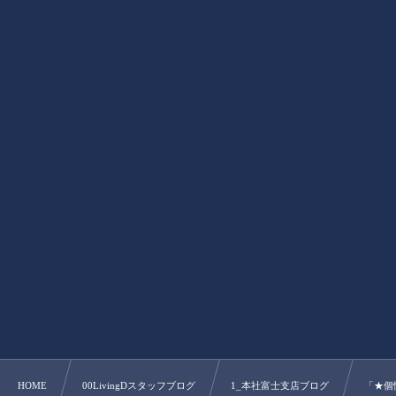
HOME
00LivingDスタッフブログ
1_本社富士支店ブログ
「★個