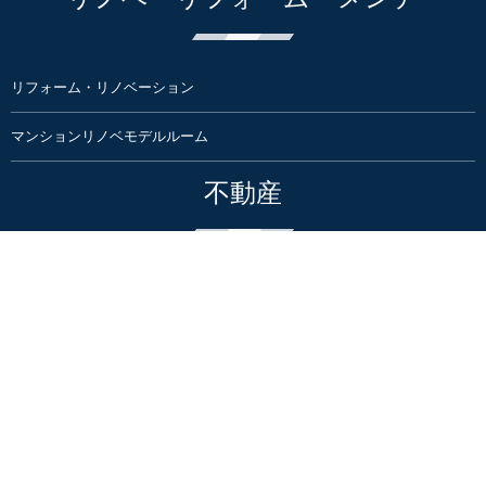
リフォーム・リノベーション
マンションリノベモデルルーム
不動産
売り土地情報
富士・富士宮のお部屋探し/テナント賃貸物件情報
イベント&教室
住まいのイベント・見学会・勉強会