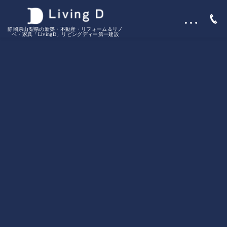
…
静岡県山梨県の新築・不動産・リフォーム＆リノ
ベ・家具「LivingD」リビングディー第一建設