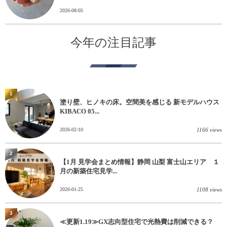
2026-08-05
今年の注目記事
1
塗り壁、ヒノキの床。空間美を感じる 新モデルハウス
KIBACO 05...
2026-02-10
1166 views
2
【1月 見学会まとめ情報】静岡 山梨 富士山エリア １
月の新築住宅見学...
2026-01-25
1108 views
3
≪更新1.19≫GX志向型住宅で光熱費は削減できる？