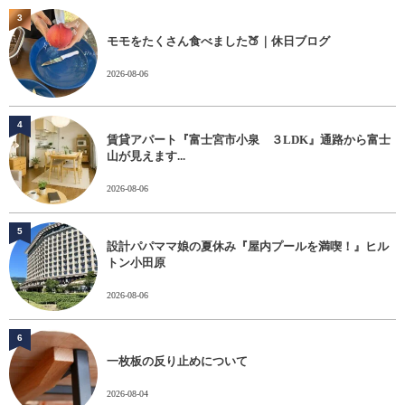
3
モモをたくさん食べました🍑｜休日ブログ
2026-08-06
4
賃貸アパート『富士宮市小泉 ３LDK』通路から富士
山が見えます...
2026-08-06
5
設計パパママ娘の夏休み『屋内プールを満喫！』ヒル
トン小田原
2026-08-06
6
一枚板の反り止めについて
2026-08-04