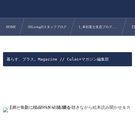
HOME
00LivingDスタッフブログ
1_本社富士支店ブログ , …
【
暮らす、プラス。Magazine // Culas+マガジン編集部