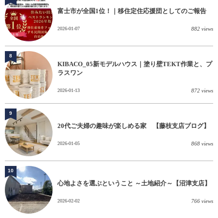
富士市が全国1位！｜移住定住応援団としてのご報告
2026-01-07
882 views
8
KIBACO_05新モデルハウス｜塗り壁TEKT作業と、プ
ラスワン
2026-01-13
872 views
9
20代ご夫婦の趣味が楽しめる家 【藤枝支店ブログ】
2026-01-05
868 views
10
心地よさを選ぶということ ～土地紹介～【沼津支店】
2026-02-02
766 views