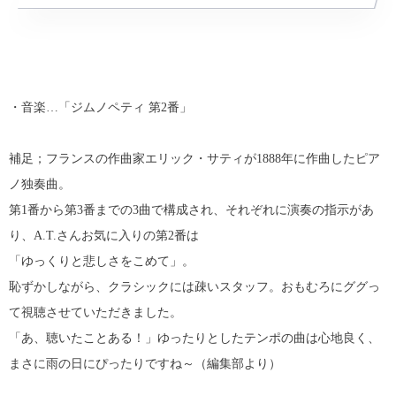
・音楽…「ジムノペティ 第2番
」
補足；フランスの作曲家エリック・サティが1888年に作曲したピア
ノ独奏曲。
第1番から第3番までの3曲で構成され、それぞれに演奏の指示があ
り、A.T.さんお気に入りの第2番は
「ゆっくりと悲しさをこめて」。
恥ずかしながら、クラシックには疎いスタッフ。おもむろにググっ
て視聴させていただきました。
「あ、聴いたことある！」ゆったりとしたテンポの曲は心地良く、
まさに雨の日にぴったりですね～（編集部より）