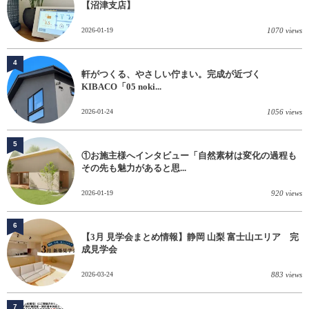
【沼津支店】
2026-01-19
1070 views
4
軒がつくる、やさしい佇まい。完成が近づく
KIBACO「05 noki...
2026-01-24
1056 views
5
①お施主様へインタビュー「自然素材は変化の過程も
その先も魅力があると思...
2026-01-19
920 views
6
【3月 見学会まとめ情報】静岡 山梨 富士山エリア 完
成見学会
2026-03-24
883 views
7