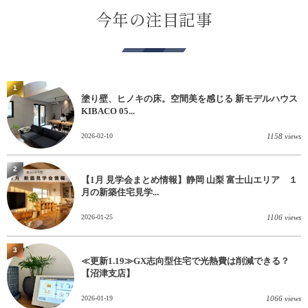
今年の注目記事
1
塗り壁、ヒノキの床。空間美を感じる 新モデルハウス
KIBACO 05...
2026-02-10
1158 views
2
【1月 見学会まとめ情報】静岡 山梨 富士山エリア １
月の新築住宅見学...
2026-01-25
1106 views
3
≪更新1.19≫GX志向型住宅で光熱費は削減できる？
【沼津支店】
2026-01-19
1066 views