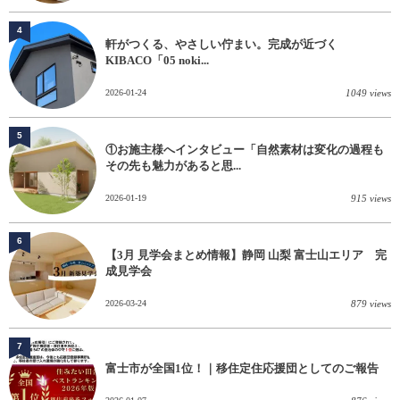
4
軒がつくる、やさしい佇まい。完成が近づく
KIBACO「05 noki...
2026-01-24
1049 views
5
①お施主様へインタビュー「自然素材は変化の過程も
その先も魅力があると思...
2026-01-19
915 views
6
【3月 見学会まとめ情報】静岡 山梨 富士山エリア 完
成見学会
2026-03-24
879 views
7
富士市が全国1位！｜移住定住応援団としてのご報告