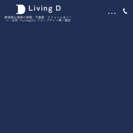
…
静岡県山梨県の新築・不動産・リフォーム＆リノ
ベ・家具「LivingD」リビングディー第一建設