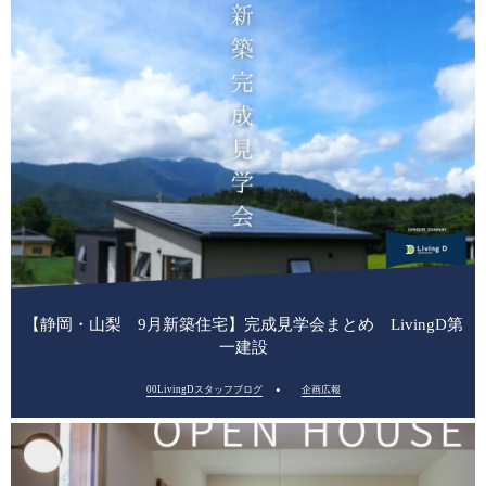
【静岡・山梨 9月新築住宅】完成見学会まとめ LivingD第
一建設
00LivingDスタッフブログ
企画広報