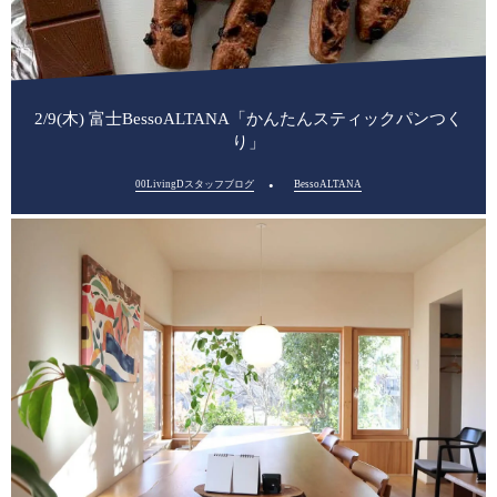
2/9(木) 富士BessoALTANA「かんたんスティックパンつく
り」
00LivingDスタッフブログ
BessoALTANA