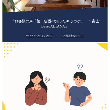
『お客様の声「第一建設の知ったキッカケ」 ＊富士
BessoALTANA』
00LivingDスタッフブログ
1_本社富士支店ブログ