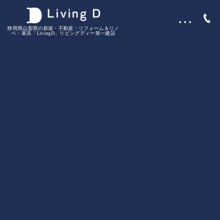
…
静岡県山梨県の新築・不動産・リフォーム＆リノ
ベ・家具「LivingD」リビングディー第一建設