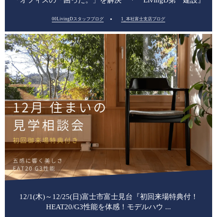
『オフィスの「困った。」を解決 ＊ LivingD第一建設』
00LivingDスタッフブログ
1_本社富士支店ブログ
12/1(木)～12/25(日)富士市富士見台『初回来場特典付！
HEAT20/G3性能を体感！モデルハウ ...