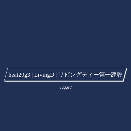
heat20g3 | LivingD | リビングディー第一建設
Tagged